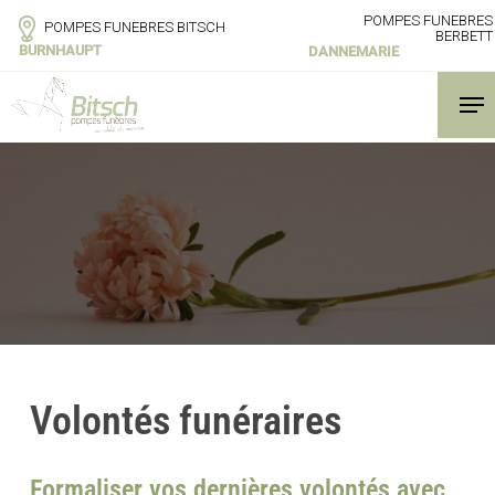
Skip
POMPES FUNEBRES
POMPES FUNEBRES BITSCH
to
BERBETT
BURNHAUPT
DANNEMARIE
main
content
Men
Volontés funéraires
Formaliser vos dernières volontés avec