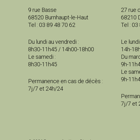
9 rue Basse
27 rue d
68520 Burnhaupt-le-Haut
68210 
Tel : 03 89 48 70 62
Tel : 03
Du lundi au vendredi :
Le lundi 
8h30-11h45 / 14h00-18h00
14h-18
Le samedi :
Du mard
8h30-11h45
9h-11h4
Le same
9h-11h
Permanence en cas de décès :
7j/7 et 24h/24
Permane
7j/7 et