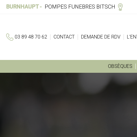
Skip
BURNHAUPT
POMPES FUNEBRES BITSCH
to
main
content
03 89 48 70 62
CONTACT
DEMANDE DE RDV
L’E
OBSÈQUES