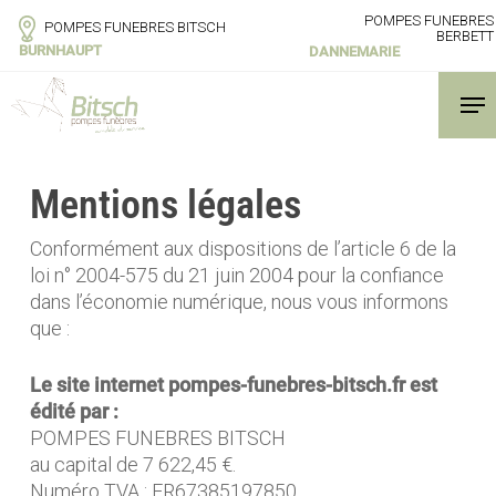
Skip
POMPES FUNEBRES
POMPES FUNEBRES BITSCH
to
BERBETT
BURNHAUPT
DANNEMARIE
main
content
Men
Mentions légales
Conformément aux dispositions de l’article 6 de la
loi n° 2004-575 du 21 juin 2004 pour la confiance
dans l’économie numérique, nous vous informons
que :
Le site internet pompes-funebres-bitsch.fr est
édité par :
POMPES FUNEBRES BITSCH
au capital de 7 622,45 €.
Numéro TVA : FR67385197850